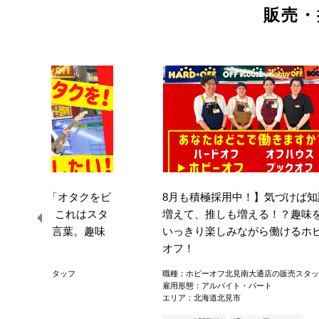
販売・
採用中！】「オタクをビ
8月も積極採用中！】気づけば知
したい！」 これはスタ
増えて、推しも増える！？趣味
掲げている言葉。趣味
いっきり楽しみながら働けるホ
...
オフ！
音更店の販売スタッフ
職種：ホビーオフ北見南大通店の販売スタッ
雇用形態：アルバイト・パート
イト・パート
エリア：北海道北見市
東郡音更町