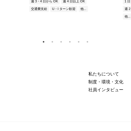
週 3・4 日から OK
週 4 日以上 OK
1 日
交通費支給
U・I ターン歓迎
他...
週 
他...
私たちについて
制度・環境・文化
社員インタビュー