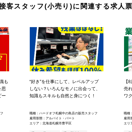
接客スタッフ(小売り)に関連する求人
識も
“好き”を仕事にして、レベルアップ
【
を思
しない？いろんなモノに出会って、
売
ビー
知識もスキルも自然と身につく！
ワ
フ
職種：ハードオフ札幌中の島店の販売スタッフ
職種
雇用形態：アルバイト・パート
雇用
エリア：北海道札幌市豊平区
エリ