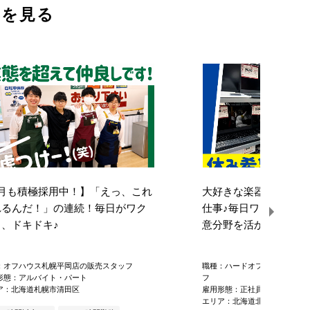
票を見る
8月も積極採用中！】「えっ、これ
大好きな楽器・ゲーム
れるんだ！」の連続！毎日がワク
仕事
♪
毎日ワクワクが
ク、ドキドキ
♪
意分野を活かして活躍
：オフハウス札幌平岡店の販売スタッフ
職種：ハードオフ北見南大通店
形態：アルバイト・パート
フ
ア：北海道札幌市清田区
雇用形態：正社員
エリア：北海道北見市